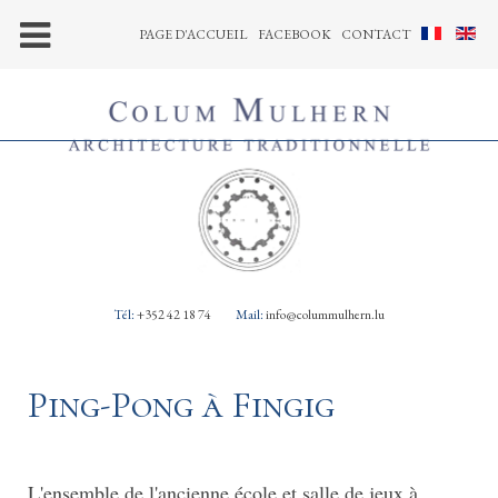
PAGE D'ACCUEIL
FACEBOOK
CONTACT
Tél:
+352 42 18 74
Mail:
info@colummulhern.lu
Ping-Pong à Fingig
L'ensemble de l'ancienne école et salle de jeux à