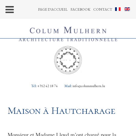
PAGE D'ACCUEIL
FACEBOOK
CONTACT
Tél:
+352 42 18 74
Mail:
info@colummulhern.lu
Maison à Hautcharage
Monsieur et Madame Lloyd m’ont chargé pour la