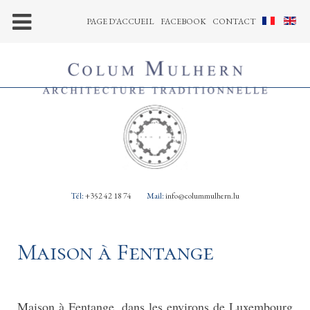
PAGE D'ACCUEIL
FACEBOOK
CONTACT
Tél:
+352 42 18 74
Mail:
info@colummulhern.lu
Maison à Fentange
Maison à Fentange, dans les environs de Luxembourg